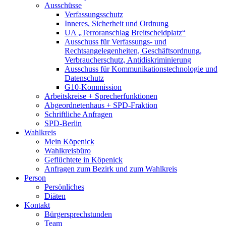
Ausschüsse
Verfassungsschutz
Inneres, Sicherheit und Ordnung
UA „Terroranschlag Breitscheidplatz“
Ausschuss für Verfassungs- und
Rechtsangelegenheiten, Geschäftsordnung,
Verbraucherschutz, Antidiskriminierung
Ausschuss für Kommunikationstechnologie und
Datenschutz
G10-Kommission
Arbeitskreise + Sprecherfunktionen
Abgeordnetenhaus + SPD-Fraktion
Schriftliche Anfragen
SPD-Berlin
Wahlkreis
Mein Köpenick
Wahlkreisbüro
Geflüchtete in Köpenick
Anfragen zum Bezirk und zum Wahlkreis
Person
Persönliches
Diäten
Kontakt
Bürgersprechstunden
Team