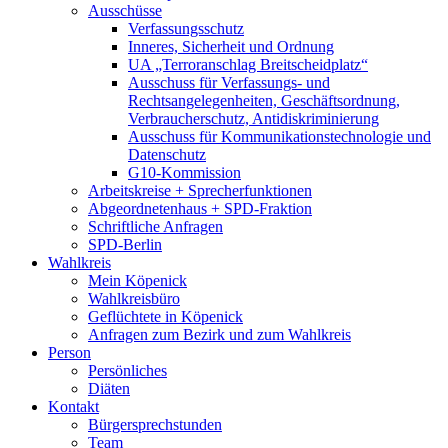
Ausschüsse
Verfassungsschutz
Inneres, Sicherheit und Ordnung
UA „Terroranschlag Breitscheidplatz“
Ausschuss für Verfassungs- und
Rechtsangelegenheiten, Geschäftsordnung,
Verbraucherschutz, Antidiskriminierung
Ausschuss für Kommunikationstechnologie und
Datenschutz
G10-Kommission
Arbeitskreise + Sprecherfunktionen
Abgeordnetenhaus + SPD-Fraktion
Schriftliche Anfragen
SPD-Berlin
Wahlkreis
Mein Köpenick
Wahlkreisbüro
Geflüchtete in Köpenick
Anfragen zum Bezirk und zum Wahlkreis
Person
Persönliches
Diäten
Kontakt
Bürgersprechstunden
Team