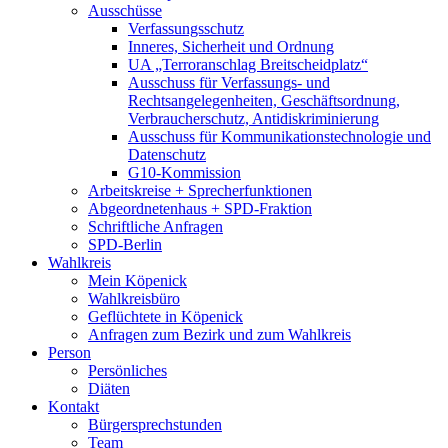
Ausschüsse
Verfassungsschutz
Inneres, Sicherheit und Ordnung
UA „Terroranschlag Breitscheidplatz“
Ausschuss für Verfassungs- und
Rechtsangelegenheiten, Geschäftsordnung,
Verbraucherschutz, Antidiskriminierung
Ausschuss für Kommunikationstechnologie und
Datenschutz
G10-Kommission
Arbeitskreise + Sprecherfunktionen
Abgeordnetenhaus + SPD-Fraktion
Schriftliche Anfragen
SPD-Berlin
Wahlkreis
Mein Köpenick
Wahlkreisbüro
Geflüchtete in Köpenick
Anfragen zum Bezirk und zum Wahlkreis
Person
Persönliches
Diäten
Kontakt
Bürgersprechstunden
Team