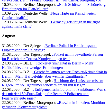
verstorben: Berlins Polizei bereitet sich auf Clan-Beerdigung vor“
16.09.2020 – Berliner Morgenpost:
„Nach Schüssen in Schöneberg:
Ermittlungen im Clan-Milieu“
13.09.2020 – Deutsche Welle:
„Neue Härte im Kampf gegen
Clankriminalität“
12.09.2020 – Deutsche Welle:
„Germany gets tough in the fight
against mafia clans“
August:
31.08.2020 – Der Spiegel:
„Berliner Polizei in Erklärungsnot:
Düpiert vor dem Reichstag“
31.08.2020 – Der Tagesspiegel:
„Polizei nahm bewaffnete Person
im Bereich der Corona-Kundgebungen fest“
24.08.2020 – BILD:
„Rocker-Kriminalität in Berlin – Mehr
Haftbefehle, aber weniger Ermittlungen“
24.08.2020 – B.Z.:
„Geschäfte laufen weiter: Rocker-Kriminalität in
Berlin – Mehr Haftbefehle, aber weniger Ermittlungen“
24.08.2020 – Der Tagesspiegel:
„Hochburg der Linksextremisten:
Rigaer-Straße-Eigentümer scheitern erneut mit Klage“
22.08.2020 – B.Z.:
„Tarifgemeinschaft droht mit Sanktionen: War’s
das mit der 150-Euro-Zulage für Beamte? Polizisten und
Feuerwehrleute sauer“
22.08.2020 – Berliner Morgenpost:
„Razzien in Lokalen: Munition
gefunden, Konzert aufgelöst“