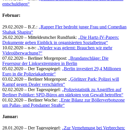
entschuldigen“
Februar:
29.02.2020 – B.Z.:
„Rapper Fler bedroht junge Frau und Comedian
Shahak Shapira“
26.02.2020 – Mitteldeutscher Rundfunk:
„Die Hartz-IV-Papers:
Dokumente geben Einblick in organisierten Sozialbetrug“
10.02.2020 – n-tv:
„Wieder was gelernt: Brauchen wir mehr
Videoüberwachung?“
07.02.2020 – Berliner Morgenpost:
„Brandanschläge: Die
Feuerspur der Linksextremisten in Berlin
05.02.2020 – Der Tagesspiegel:
„Berlin investiert 29,4 Millionen
Euro in die Polizeiakademie“
03.02.2020 – Berliner Morgenpost:
„Görlitzer Park: Polizei will
Kampf gegen Dealer verschärfen“
02.02.2020 – Der Tagesspiegel:
„Polizeistatistik zu Angriffen auf
Berliner Politiker: SPD-Büros am stärksten von Gewalt betroffen“
01.02.2020 – Berliner Woche:
„Erste Bilanz zur Böllerverbotszone
um Pallas- und Potsdamer Straße“
Januar:
28.01.2020 – Der Tagesspiegel:
„Zur Vernehmung bei Verbrechen: