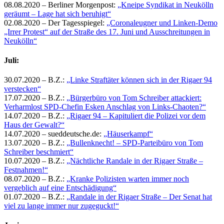
08.08.2020 – Berliner Morgenpost:
„Kneipe Syndikat in Neukölln
geräumt – Lage hat sich beruhigt“
02.08.2020 – Der Tagesspiegel:
„Coronaleugner und Linken-Demo
„Irrer Protest“ auf der Straße des 17. Juni und Ausschreitungen in
Neukölln“
Juli:
30.07.2020 – B.Z.:
„Linke Straftäter können sich in der Rigaer 94
verstecken“
17.07.2020 – B.Z.:
„Bürgerbüro von Tom Schreiber attackiert:
Verharmlost SPD-Chefin Esken Anschlag von Links-Chaoten?“
14.07.2020 – B.Z.:
„Rigaer 94 – Kapituliert die Polizei vor dem
Haus der Gewalt?“
14.07.2020 – sueddeutsche.de:
„Häuserkampf“
13.07.2020 – B.Z.:
„Bullenknecht! – SPD-Parteibüro von Tom
Schreiber beschmiert“
10.07.2020 – B.Z.:
„Nächtliche Randale in der Rigaer Straße –
Festnahmen!“
08.07.2020 – B.Z.:
„Kranke Polizisten warten immer noch
vergeblich auf eine Entschädigung“
01.07.2020 – B.Z.:
„Randale in der Rigaer Straße – Der Senat hat
viel zu lange immer nur zugeguckt!“