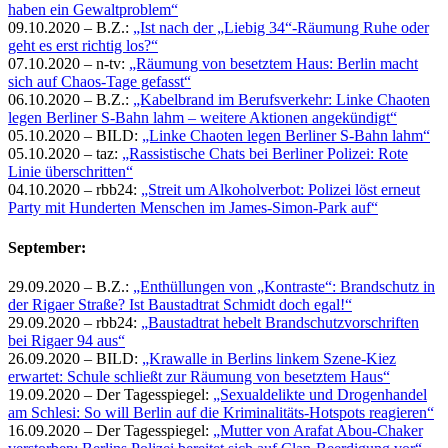
haben ein Gewaltproblem“
09.10.2020 – B.Z.:
„Ist nach der „Liebig 34“-Räumung Ruhe oder
geht es erst richtig los?“
07.10.2020 – n-tv:
„Räumung von besetztem Haus: Berlin macht
sich auf Chaos-Tage gefasst“
06.10.2020 – B.Z.:
„Kabelbrand im Berufsverkehr: Linke Chaoten
legen Berliner S-Bahn lahm – weitere Aktionen angekündigt“
05.10.2020 – BILD:
„Linke Chaoten legen Berliner S-Bahn lahm“
05.10.2020 – taz:
„Rassistische Chats bei Berliner Polizei: Rote
Linie überschritten“
04.10.2020 – rbb24:
„Streit um Alkoholverbot: Polizei löst erneut
Party mit Hunderten Menschen im James-Simon-Park auf“
September:
29.09.2020 – B.Z.:
„Enthüllungen von „Kontraste“: Brandschutz in
der Rigaer Straße? Ist Baustadtrat Schmidt doch egal!“
29.09.2020 – rbb24:
„Baustadtrat hebelt Brandschutzvorschriften
bei Rigaer 94 aus“
26.09.2020 – BILD:
„Krawalle in Berlins linkem Szene-Kiez
erwartet: Schule schließt zur Räumung von besetztem Haus“
19.09.2020 – Der Tagesspiegel:
„Sexualdelikte und Drogenhandel
am Schlesi: So will Berlin auf die Kriminalitäts-Hotspots reagieren“
16.09.2020 – Der Tagesspiegel:
„Mutter von Arafat Abou-Chaker