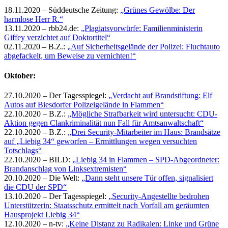
18.11.2020 – Süddeutsche Zeitung:
„Grünes Gewölbe: Der
harmlose Herr R.“
13.11.2020 – rbb24.de:
„Plagiatsvorwürfe: Familienministerin
Giffey verzichtet auf Doktortitel“
02.11.2020 – B.Z.:
„Auf Sicherheitsgelände der Polizei: Fluchtauto
abgefackelt, um Beweise zu vernichten!“
Oktober:
27.10.2020 – Der Tagesspiegel:
„Verdacht auf Brandstiftung: Elf
Autos auf Biesdorfer Polizeigelände in Flammen“
22.10.2020 – B.Z.:
„Mögliche Strafbarkeit wird untersucht: CDU-
Aktion gegen Clankriminalität nun Fall für Amtsanwaltschaft“
22.10.2020 – B.Z.:
„Drei Security-Mitarbeiter im Haus: Brandsätze
auf „Liebig 34“ geworfen – Ermittlungen wegen versuchten
Totschlags“
22.10.2020 – BILD:
„Liebig 34 in Flammen – SPD-Abgeordneter:
Brandanschlag von Linksextremisten“
20.10.2020 – Die Welt:
„Dann steht unsere Tür offen, signalisiert
die CDU der SPD“
13.10.2020 – Der Tagesspiegel:
„Security-Angestellte bedrohen
Unterstützerin: Staatsschutz ermittelt nach Vorfall am geräumten
Hausprojekt Liebig 34“
12.10.2020 – n-tv:
„Keine Distanz zu Radikalen: Linke und Grüne