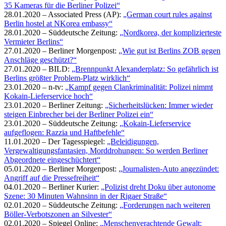
35 Kameras für die Berliner Polizei“
28.01.2020 – Associated Press (AP):
„German court rules against
Berlin hostel at NKorea embassy“
28.01.2020 – Süddeutsche Zeitung:
„Nordkorea, der komplizierteste
Vermieter Berlins“
27.01.2020 – Berliner Morgenpost:
„Wie gut ist Berlins ZOB gegen
Anschläge geschützt?“
27.01.2020 – BILD:
„Brennpunkt Alexanderplatz: So gefährlich ist
Berlins größter Problem-Platz wirklich“
23.01.2020 – n-tv:
„Kampf gegen Clankriminalität: Polizei nimmt
Kokain-Lieferservice hoch“
23.01.2020 – Berliner Zeitung:
„Sicherheitslücken: Immer wieder
steigen Einbrecher bei der Berliner Polizei ein“
23.01.2020 – Süddeutsche Zeitung:
„Kokain-Lieferservice
aufgeflogen: Razzia und Haftbefehle“
11.01.2020 – Der Tagesspiegel:
„Beleidigungen,
Vergewaltigungsfantasien, Morddrohungen: So werden Berliner
Abgeordnete eingeschüchtert“
05.01.2020 – Berliner Morgenpost:
„Journalisten-Auto angezündet:
Angriff auf die Pressefreiheit“
04.01.2020 – Berliner Kurier:
„Polizist dreht Doku über autonome
Szene: 30 Minuten Wahnsinn in der Rigaer Straße“
02.01.2020 – Süddeutsche Zeitung:
„Forderungen nach weiteren
Böller-Verbotszonen an Silvester“
02.01.2020 – Spiegel Online:
„Menschenverachtende Gewalt: