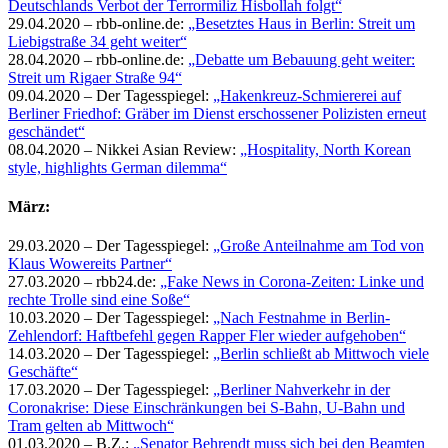
Deutschlands Verbot der Terrormiliz Hisbollah folgt“
29.04.2020 – rbb-online.de:
„Besetztes Haus in Berlin: Streit um
Liebigstraße 34 geht weiter“
28.04.2020 – rbb-online.de:
„Debatte um Bebauung geht weiter:
Streit um Rigaer Straße 94“
09.04.2020 – Der Tagesspiegel:
„Hakenkreuz-Schmiererei auf
Berliner Friedhof: Gräber im Dienst erschossener Polizisten erneut
geschändet“
08.04.2020 – Nikkei Asian Review:
„Hospitality, North Korean
style, highlights German dilemma“
März:
29.03.2020 – Der Tagesspiegel:
„Große Anteilnahme am Tod von
Klaus Wowereits Partner“
27.03.2020 – rbb24.de:
„Fake News in Corona-Zeiten: Linke und
rechte Trolle sind eine Soße“
10.03.2020 – Der Tagesspiegel:
„Nach Festnahme in Berlin-
Zehlendorf: Haftbefehl gegen Rapper Fler wieder aufgehoben“
14.03.2020 – Der Tagesspiegel:
„Berlin schließt ab Mittwoch viele
Geschäfte“
17.03.2020 – Der Tagesspiegel:
„Berliner Nahverkehr in der
Coronakrise: Diese Einschränkungen bei S-Bahn, U-Bahn und
Tram gelten ab Mittwoch“
01.03.2020 – B.Z.:
„Senator Behrendt muss sich bei den Beamten