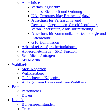
Ausschüsse
Verfassungsschutz
Inneres, Sicherheit und Ordnung
UA „Terroranschlag Breitscheidplatz“
Ausschuss für Verfassungs- und
Rechtsangelegenheiten, Geschäftsordnung,
Verbraucherschutz, Antidiskriminierung
Ausschuss für Kommunikationstechnologie und
Datenschutz
G10-Kommission
Arbeitskreise + Sprecherfunktionen
Abgeordnetenhaus + SPD-Fraktion
Schriftliche Anfragen
SPD-Berlin
Wahlkreis
Mein Köpenick
Wahlkreisbüro
Geflüchtete in Köpenick
Anfragen zum Bezirk und zum Wahlkreis
Person
Persönliches
Diäten
Kontakt
Bürgersprechstunden
Team