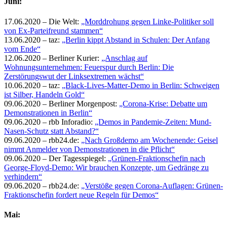
Juni:
17.06.2020 – Die Welt:
„Morddrohung gegen Linke-Politiker soll
von Ex-Parteifreund stammen“
13.06.2020 – taz:
„Berlin kippt Abstand in Schulen: Der Anfang
vom Ende“
12.06.2020 – Berliner Kurier:
„Anschlag auf
Wohnungsunternehmen: Feuerspur durch Berlin: Die
Zerstörungswut der Linksextremen wächst“
10.06.2020 – taz:
„Black-Lives-Matter-Demo in Berlin: Schweigen
ist Silber, Handeln Gold“
09.06.2020 – Berliner Morgenpost:
„Corona-Krise: Debatte um
Demonstrationen in Berlin“
09.06.2020 – rbb Inforadio:
„Demos in Pandemie-Zeiten: Mund-
Nasen-Schutz statt Abstand?“
09.06.2020 – rbb24.de:
„Nach Großdemo am Wochenende: Geisel
nimmt Anmelder von Demonstrationen in die Pflicht“
09.06.2020 – Der Tagesspiegel:
„Grünen-Fraktionschefin nach
George-Floyd-Demo: Wir brauchen Konzepte, um Gedränge zu
verhindern“
09.06.2020 – rbb24.de:
„Verstöße gegen Corona-Auflagen: Grünen-
Fraktionschefin fordert neue Regeln für Demos“
Mai: