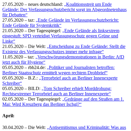
27.05.2020 – neues deutschland:
„Koalitionsstreit um Ende
Gelände: Der Verfassungsschutzbericht sorgt im Abgeordnetenhaus
für Debatten“
27.05.2020 – taz:
„Ende Gelände im Verfassungsschutzbericht:
Ende Gelände für Systemkritik“
21.05.2020 – Der Tagesspiegel:
„Ende Gelände als linksextrem
eingestuft: SPD verteidigt Verfassungsschutz gegen Grüne und
Linke“
21.05.2020 – Die Welt:
„Entscheidung zu Ende Gelände: Stellt die
Existenz des Verfassungsschutzes immer mehr infrage“
11.05.2020 – taz:
„Verschwörungsdemonstrationen in Berlin: AfD
jetzt auch für Hygiene“
05.05.2020 – rbb24.de:
„Politiker und Journalisten betroffen:
Berliner Staatsschutz ermittelt wegen rechtem Drohbrief“
05.05.2020 – B.Z.:
„Terrorbrief auch an Berliner Innenexperte
Schreiber“
05.05.2020 – BILD:
„Tom Schreiber erhielt Morddrohung:
Rechtsextremer Terrorbrief auch an Berliner Innenexperte“
02.05.2020 – Der Tagesspiegel:
„Gedränge auf den Straßen am 1.
Mai: Wird Kreuzberg das Berliner Ischgl?“
April:
30.04.2020 – Die Welt:
„Antisemitismus und Kriminalität: Was aus