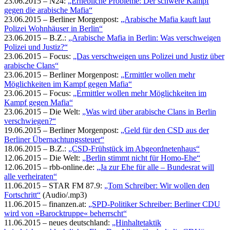
23.06.2015 – N24:
„Erhebliche Probleme: Der schwere Kampf
gegen die arabische Mafia“
23.06.2015 – Berliner Morgenpost:
„Arabische Mafia kauft laut
Polizei Wohnhäuser in Berlin“
23.06.2015 – B.Z.:
„Arabische Mafia in Berlin: Was verschweigen
Polizei und Justiz?“
23.06.2015 – Focus:
„Das verschweigen uns Polizei und Justiz über
arabische Clans“
23.06.2015 – Berliner Morgenpost:
„Ermittler wollen mehr
Möglichkeiten im Kampf gegen Mafia“
23.06.2015 – Focus:
„Ermittler wollen mehr Möglichkeiten im
Kampf gegen Mafia“
23.06.2015 – Die Welt:
„Was wird über arabische Clans in Berlin
verschwiegen?“
19.06.2015 – Berliner Morgenpost:
„Geld für den CSD aus der
Berliner Übernachtungssteuer“
18.06.2015 – B.Z.:
„CSD-Frühstück im Abgeordnetenhaus“
12.06.2015 – Die Welt:
„Berlin stimmt nicht für Homo-Ehe“
12.06.2015 – rbb-online.de:
„Ja zur Ehe für alle – Bundesrat will
alle verheiraten“
11.06.2015 – STAR FM 87.9:
„Tom Schreiber: Wir wollen den
Fortschritt“
(Audio/.mp3)
11.06.2015 – finanzen.at:
„SPD-Politiker Schreiber: Berliner CDU
wird von »Barocktruppe« beherrscht“
11.06.2015 – neues deutschland:
„Hinhaltetaktik