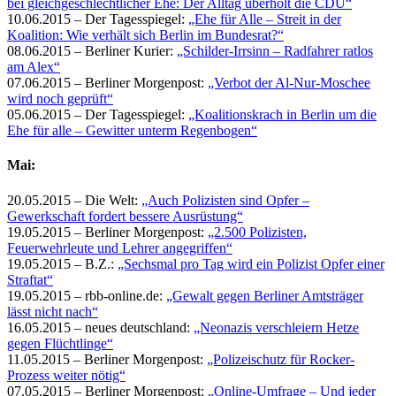
bei gleichgeschlechtlicher Ehe: Der Alltag überholt die CDU“
10.06.2015 – Der Tagesspiegel:
„Ehe für Alle – Streit in der
Koalition: Wie verhält sich Berlin im Bundesrat?“
08.06.2015 – Berliner Kurier:
„Schilder-Irrsinn – Radfahrer ratlos
am Alex“
07.06.2015 – Berliner Morgenpost:
„Verbot der Al-Nur-Moschee
wird noch geprüft“
05.06.2015 – Der Tagesspiegel:
„Koalitionskrach in Berlin um die
Ehe für alle – Gewitter unterm Regenbogen“
Mai:
20.05.2015 – Die Welt:
„Auch Polizisten sind Opfer –
Gewerkschaft fordert bessere Ausrüstung“
19.05.2015 – Berliner Morgenpost:
„2.500 Polizisten,
Feuerwehrleute und Lehrer angegriffen“
19.05.2015 – B.Z.:
„Sechsmal pro Tag wird ein Polizist Opfer einer
Straftat“
19.05.2015 – rbb-online.de:
„Gewalt gegen Berliner Amtsträger
lässt nicht nach“
16.05.2015 – neues deutschland:
„Neonazis verschleiern Hetze
gegen Flüchtlinge“
11.05.2015 – Berliner Morgenpost:
„Polizeischutz für Rocker-
Prozess weiter nötig“
07.05.2015 – Berliner Morgenpost:
„Online-Umfrage – Und jeder