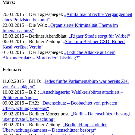
März:
26.03.2015 – Der Tagesspiegel:
„Antifa macht rechte Vergangenheit
eines Polizisten bekannt“
22.03.2015 – Die Welt:
„Organisierte Kriminalität Thema im
Innenausschuss“
15.03.2015 – Berliner Abendblatt:
„Rigaer Straße sorgt für Wirbel“
06.03.2015 – Berliner Zeitung:
„Streit um Berliner CSD: Robert
Kastl verlässt Verein“
01.03.2015 – Der Tagesspiegel:
„Tödliche Attacke auf dem
Alexanderplatz – Mord oder Totschlag?“
Februar:
11.02.2015 – BILD:
„Jedes fünfte Parlamentsbüro war bereits Ziel
von Anschlägen“
10.02.2015 – B.Z.:
„Anschlagserie: Wahlkreisbüros attackiert –
Politiker in Angst“
09.02.2015 – FAZ:
„Datenschutz – Beobachtet von privaten
Überwachungskameras“
09.02.2015 – Berliner Morgenpost:
„Berlins Datenschützer besorgt
über private Überwachung“
09.02.2015 – Berliner Zeitung:
„Berlin, Hauptstadt der
Überwachungskameras – Datenschützer besorgt“