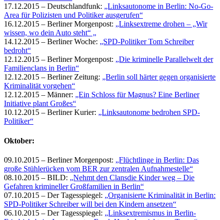
17.12.2015 – Deutschlandfunk:
„Linksautonome in Berlin: No-Go-
Area für Polizisten und Politiker ausgerufen“
16.12.2015 – Berliner Morgenpost:
„Linksextreme drohen – „Wir
wissen, wo dein Auto steht“ „
14.12.2015 – Berliner Woche:
„SPD-Politiker Tom Schreiber
bedroht“
12.12.2015 – Berliner Morgenpost:
„Die kriminelle Parallelwelt der
Familienclans in Berlin“
12.12.2015 – Berliner Zeitung:
„Berlin soll härter gegen organisierte
Kriminalität vorgehen“
12.12.2015 – Männer:
„Ein Schloss für Magnus? Eine Berliner
Initiative plant Großes“
10.12.2015 – Berliner Kurier:
„Linksautonome bedrohen SPD-
Politiker“
Oktober:
09.10.2015 – Berliner Morgenpost:
„Flüchtlinge in Berlin: Das
große Stühlerücken vom BER zur zentralen Aufnahmestelle“
08.10.2015 – BILD:
„Nehmt den Clansdie Kinder weg – Die
Gefahren krimineller Großfamilien in Berlin“
07.10.2015 – Der Tagesspiegel:
„Organisierte Kriminalität in Berlin:
SPD-Politiker Schreiber will bei den Kindern ansetzen“
06.10.2015 – Der Tagesspiegel:
„Linksextremismus in Berlin-