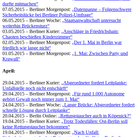
durfte mitmachen“
07.05.2015 – Berliner Morgenpost:
„Datenpanne – Folgenschwere
Sicherheitslücke bei Berliner Polizei-Umfrage“
06.05.2015 – Berliner Woche:
„Staatsanwaltschaft untersucht
weiterhin Brückensturz“
03.05.2015 – Berliner Kurier:
„Anschläge in Friedrichshain:
Chaoten beschießen Kinderzimmer“
02.05.2015 – Berliner Morgenpost:
„Der 1. Mai in Berlin war
friedlich wie lange nicht“
01.05.2015 – Berliner Morgenpost:
„1. Mai: Zwischen Party und
Krawall“
April:
29.04.2015 – Berliner Kurier:
„Abgeordneter fordert Leitplanke:
Unfallstelle noch nicht entschärft“
29.04.2015 – Berliner Morgenpost:
„Für rund 1.000 Autonome
gehört Gewalt noch immer zum 1. Mai“
24.04.2015 – Berliner Woche:
„Lange Brücke: Abgeordneter fordert
schnelle Lösung durch Leitplanke“
20.04.2015 – Berlin Online:
„Rettungstaucher auch in Köpenick?“
19.04.2015 – Berliner Kurier:
„Trotz Todesfällen: Ost-Berlin soll
keine Rettungstaucher bekommen“
19.04.2015 – Berliner Morgenpost:
„Nach Unfall: