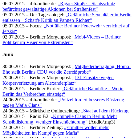
06.07.2015 – rbb-online.de:
„Rigaer Straße – Staatsschutz
befürchtet gewalttätige Aktionen bei Straßenfest“
05.07.2015 – Der Tagesspiegel:
„Gefährliche Sexualtäter in Berlin
entlassen – Scharfe Kritik an Pannen-Richter“
05.07.2015 – Focus:
„Notfälle: Berliner Feuerwehr verzichtet auf
Jetskis“
02.07.2015 – Berliner Morgenpost:
„Mobi-Videos – Berliner
Politiker im Visier von Extremisten“
Juni:
30.06.2015 – Berliner Morgenpost:
„Mitgliederbefragung: Homo-
Ehe stellt Berlins CDU vor die Zerreißprobe“
29.06.2015 – Berliner Morgenpost:
„131 Einsätze wegen
Körperverletzung am Alexanderplatz“
25.06.2015 – Berliner Kurier:
„Gefährliche Bahnhöfe – Wo in
Berlin das Verbrechen einsteigt“
24.06.2015 – rbb-online.de:
„Polizei fordert besseres Rüstzeug
gegen Mafia-Clans“
24.06.2015 – Märkische Onlinezeitung:
„Staat auf dem Rückzug“
23.06.2015 – Radio B2:
„Kriminelle Clans in Berlin: Mehr
Sensibilisierung, weniger Einschüchterung“
(Audio/.mp3)
23.06.2015 – Berliner Zeitung:
„Ermittler wollen mehr
Möglichkeiten im Kampf gegen Mafia“