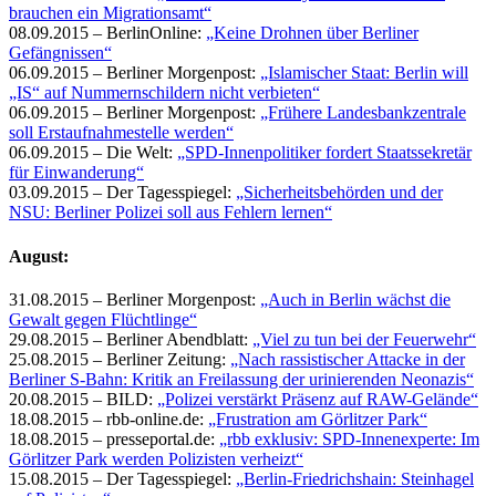
brauchen ein Migrationsamt“
08.09.2015 – BerlinOnline:
„Keine Drohnen über Berliner
Gefängnissen“
06.09.2015 – Berliner Morgenpost:
„Islamischer Staat: Berlin will
„IS“ auf Nummernschildern nicht verbieten“
06.09.2015 – Berliner Morgenpost:
„Frühere Landesbankzentrale
soll Erstaufnahmestelle werden“
06.09.2015 – Die Welt:
„SPD-Innenpolitiker fordert Staatssekretär
für Einwanderung“
03.09.2015 – Der Tagesspiegel:
„Sicherheitsbehörden und der
NSU: Berliner Polizei soll aus Fehlern lernen“
August:
31.08.2015 – Berliner Morgenpost:
„Auch in Berlin wächst die
Gewalt gegen Flüchtlinge“
29.08.2015 – Berliner Abendblatt:
„Viel zu tun bei der Feuerwehr“
25.08.2015 – Berliner Zeitung:
„Nach rassistischer Attacke in der
Berliner S-Bahn: Kritik an Freilassung der urinierenden Neonazis“
20.08.2015 – BILD:
„Polizei verstärkt Präsenz auf RAW-Gelände“
18.08.2015 – rbb-online.de:
„Frustration am Görlitzer Park“
18.08.2015 – presseportal.de:
„rbb exklusiv: SPD-Innenexperte: Im
Görlitzer Park werden Polizisten verheizt“
15.08.2015 – Der Tagesspiegel:
„Berlin-Friedrichshain: Steinhagel