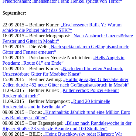
Friedrichshain: Innensenator Frank Henkel spricht von Terror“
September:
22.09.2015 – Berliner Kurier:
„Erschossener Rafik Y.: Warum
schickte die Polizei nicht das SEK?“
16.09.2015 – Berliner Morgenpost:
„Nach Ausbruch: Unzerstörbare
Fenster und Gitter in Moabit“
15.09.2015 – Die Welt:
„Nach spektakulärem Gefängnisausbruch:
Gitter und Fenster erneuert“
15.09.2015 – Potsdamer Neueste Nachrichten:
„Hells Angels in
Potsdam: „Route 81″ am Ende“
15.09.2015 – Berliner Kurier:
„Nach dem filmreifen Ausbruch:
Unzerstörbare Gitter für Moabiter Knast“
15.09.2015 – Berliner Zeitung:
„Häftlinge sägten Gitterstäbe ihrer
Zellen durch: 452 neue Gitter nach Gefängnisausbruch in Moabit“
11.09.2015 – Berliner Kurier:
„Kuttenverbot: Polizei erkennt
Rocker nicht mehr“
11.09.2015 – Berliner Morgenpost:
„Rund 20 kriminelle
Rockerclubs sind in Berlin aktiv“
09.09.2015 – Focus:
„Kriminalität: Jährlich rund eine Million Euro
aus Bandengeschäften“
09.09.2015 – Der Tagesspiegel:
„Bilanz nach Randalewoche in der
Rigaer Straße: 23 verletzte Beamte und 100 Straftaten“
09.09.2015 – BILD:
„Heinz Buschkowsky redet Klartext: Wir