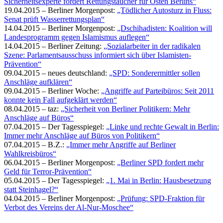
Sicherheitsexperte fordert Rettungstaucher für Osten Berlins“
19.04.2015 – Berliner Morgenpost:
„Tödlicher Autosturz in Fluss:
Senat prüft Wasserrettungsplan“
14.04.2015 – Berliner Morgenpost:
„Dschihadisten: Koalition will
Landesprogramm gegen Islamismus auflegen“
14.04.2015 – Berliner Zeitung:
„Sozialarbeiter in der radikalen
Szene: Parlamentsausschuss informiert sich über Islamisten-
Prävention“
09.04.2015 – neues deutschland:
„SPD: Sonderermittler sollen
Anschläge aufklären“
09.04.2015 – Berliner Woche:
„Angriffe auf Parteibüros: Seit 2011
konnte kein Fall aufgeklärt werden“
08.04.2015 – taz:
„Sicherheit von Berliner Politikern: Mehr
Anschläge auf Büros“
07.04.2015 – Der Tagesspiegel:
„Linke und rechte Gewalt in Berlin:
Immer mehr Anschläge auf Büros von Politikern“
07.04.2015 – B.Z.:
„Immer mehr Angriffe auf Berliner
Wahlkreisbüros“
06.04.2015 – Berliner Morgenpost:
„Berliner SPD fordert mehr
Geld für Terror-Prävention“
05.04.2015 – Der Tagesspiegel:
„1. Mai in Berlin: Hausbesetzung
statt Steinhagel?“
04.04.2015 – Berliner Morgenpost:
„Prüfung: SPD-Fraktion für
Verbot des Vereins der Al-Nur-Moschee“