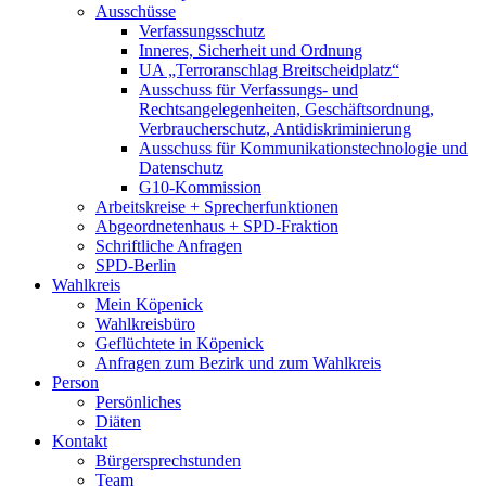
Ausschüsse
Verfassungsschutz
Inneres, Sicherheit und Ordnung
UA „Terroranschlag Breitscheidplatz“
Ausschuss für Verfassungs- und
Rechtsangelegenheiten, Geschäftsordnung,
Verbraucherschutz, Antidiskriminierung
Ausschuss für Kommunikationstechnologie und
Datenschutz
G10-Kommission
Arbeitskreise + Sprecherfunktionen
Abgeordnetenhaus + SPD-Fraktion
Schriftliche Anfragen
SPD-Berlin
Wahlkreis
Mein Köpenick
Wahlkreisbüro
Geflüchtete in Köpenick
Anfragen zum Bezirk und zum Wahlkreis
Person
Persönliches
Diäten
Kontakt
Bürgersprechstunden
Team